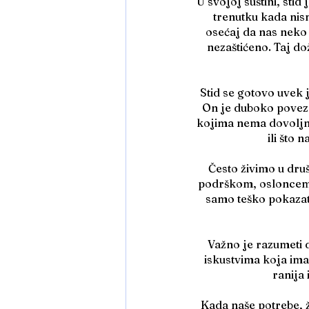
U svojoj suštini, sti
trenutku kada nis
osećaj da nas neko 
nezaštićeno. Taj do
Stid se gotovo uvek 
On je duboko poveza
kojima nema dovoljno
ili što 
Često živimo u dru
podrškom, osloncem i
samo teško pokazati
Važno je razumeti d
iskustvima koja ima
ranija 
Kada naše potrebe, ž