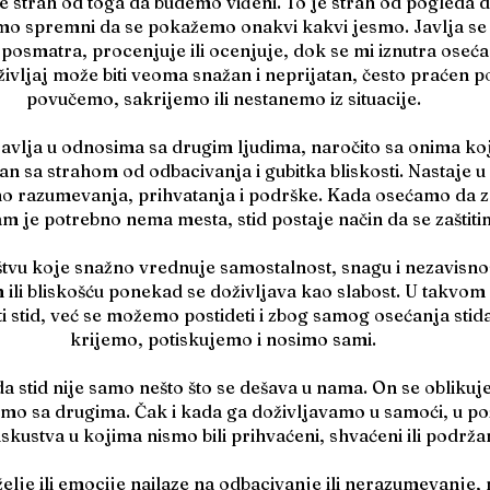
d je strah od toga da budemo viđeni. To je strah od pogleda
mo spremni da se pokažemo onakvi kakvi jesmo. Javlja s
posmatra, procenjuje ili ocenjuje, dok se mi iznutra oseć
življaj može biti veoma snažan i neprijatan, često praćen 
povučemo, sakrijemo ili nestanemo iz situacije.
javlja u odnosima sa drugim ljudima, naročito sa onima koj
n sa strahom od odbacivanja i gubitka bliskosti. Nastaje u
 razumevanja, prihvatanja i podrške. Kada osećamo da z
nam je potrebno nema mesta, stid postaje način da se zaštiti
štvu koje snažno vrednuje samostalnost, snagu i nezavisnos
li bliskošću ponekad se doživljava kao slabost. U takvom 
 stid, već se možemo postideti i zbog samog osećanja stid
krijemo, potiskujemo i nosimo sami.
a stid nije samo nešto što se dešava u nama. On se oblikuj
mo sa drugima. Čak i kada ga doživljavamo u samoći, u poz
iskustva u kojima nismo bili prihvaćeni, shvaćeni ili podržan
elje ili emocije nailaze na odbacivanje ili nerazumevanje