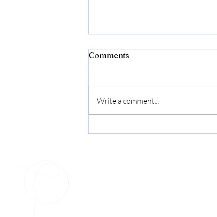
Comments
Write a comment...
Pronalazak smisla u patnji
Fidelis
Centar