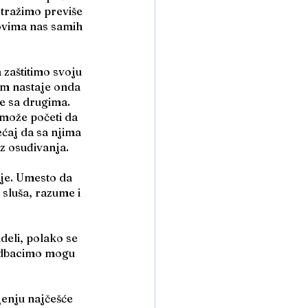
tražimo previše 
ovima nas samih 
 zaštitimo svoju 
em nastaje onda 
se sa drugima.
 može početi da 
ćaj da sa njima 
ez osuđivanja.
je. Umesto da 
 sluša, razume i 
ideli, polako se 
 odbacimo mogu 
jenju najčešće 