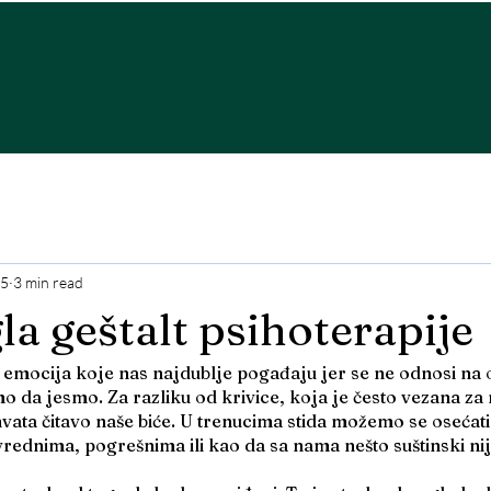
 5
3 min read
gla geštalt psihoterapije
h emocija koje nas najdublje pogađaju jer se ne odnosi na 
mo da jesmo. Za razliku od krivice, koja je često vezana za
hvata čitavo naše biće. U trenucima stida možemo se osećat
rednima, pogrešnima ili kao da sa nama nešto suštinski nij