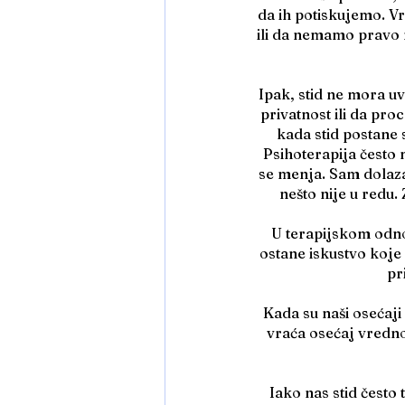
da ih potiskujemo. V
ili da nemamo pravo 
Ipak, stid ne mora uv
privatnost ili da pr
kada stid postane 
Psihoterapija često 
se menja. Sam dolazak
nešto nije u redu.
U terapijskom odno
ostane iskustvo koje s
pr
Kada su naši osećaji 
vraća osećaj vredno
Iako nas stid često