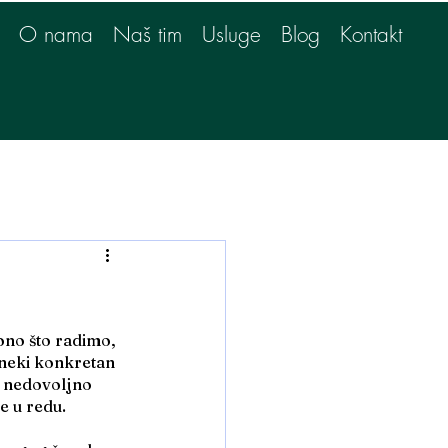
O nama
Naš tim
Usluge
Blog
Kontakt
ono što radimo, 
 neki konkretan 
i nedovoljno 
e u redu.