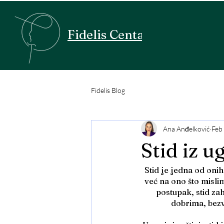
Fidelis Centar
Fidelis Blog
Ana Anđelković
Feb
Stid iz u
Stid je jedna od oni
već na ono što misli
postupak, stid za
dobrima, bezv