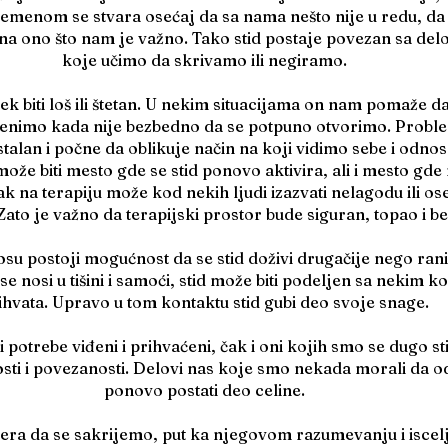
remenom se stvara osećaj da sa nama nešto nije u redu, da 
na ono što nam je važno. Tako stid postaje povezan sa del
koje učimo da skrivamo ili negiramo.
ek biti loš ili štetan. U nekim situacijama on nam pomaže da
ocenimo kada nije bezbedno da se potpuno otvorimo. Probl
stalan i počne da oblikuje način na koji vidimo sebe i odno
može biti mesto gde se stid ponovo aktivira, ali i mesto gde
 na terapiju može kod nekih ljudi izazvati nelagodu ili ose
 Zato je važno da terapijski prostor bude siguran, topao i b
su postoji mogućnost da se stid doživi drugačije nego rani
e nosi u tišini i samoći, stid može biti podeljen sa nekim ko
ihvata. Upravo u tom kontaktu stid gubi deo svoje snage.
i potrebe viđeni i prihvaćeni, čak i oni kojih smo se dugo st
sti i povezanosti. Delovi nas koje smo nekada morali da
ponovo postati deo celine.
 tera da se sakrijemo, put ka njegovom razumevanju i iscel