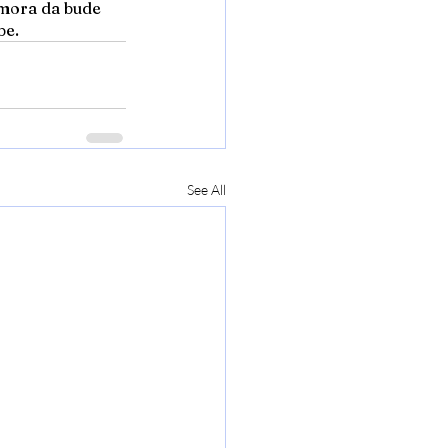
 mora da bude 
be.
See All