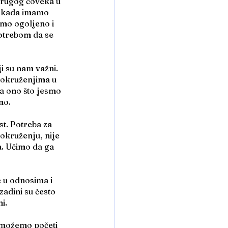
 drugog čoveka u 
e kada imamo 
amo ogoljeno i 
potrebom da se 
i su nam važni. 
 okruženjima u 
a ono što jesmo 
mo.
t. Potreba za 
okruženju, nije 
a. Učimo da ga 
e u odnosima i 
adini su često 
i.
, možemo početi 