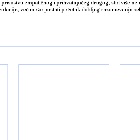
 prisustvu empatičnog i prihvatajućeg drugog, stid više ne
zolacije, već može postati početak dubljeg razumevanja se