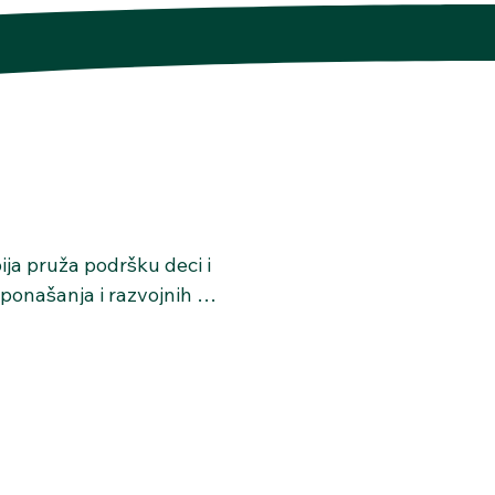
ja pruža podršku deci i 
onašanja i razvojnih 
njena je deci i 
a teškoćama u školi, 
jama ili promenama u 
ođava uzrastu i potrebama 
stupa i tehnika. Proces 
ima, sa ciljem stvaranja 