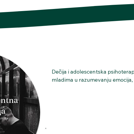
Dečija i adolescentska psihoterapi
mladima u razumevanju emocija, p
izazova sa kojima se susreću. Name
adolescentima koji se suočavaju s
entna
odnosima, samopouzdanju, emoci
ja
porodici. Terapijski rad se prilag
deteta, uz korišćenje različitih pri
podrazumeva i saradnju sa roditelj