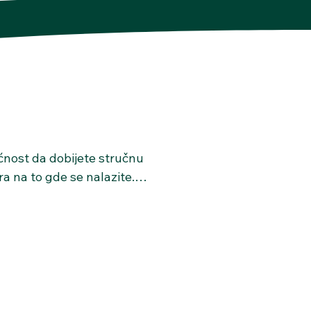
nost da dobijete stručnu 
 na to gde se nalazite. 
uitet rada, fleksibilnost i 
e kvalitetan i siguran 
aju u diskretnom 
je svih profesionalnih i 
 može biti jednako 
vajući vam da se 
venog prostora i u ritmu 