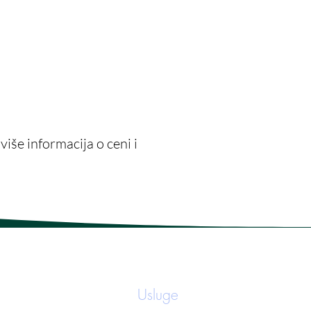
a za zdrav emocionalni 
ži konsultaciju
iše informacija o ceni i
O nama
Naš tim
Usluge
Blog
Kontakt