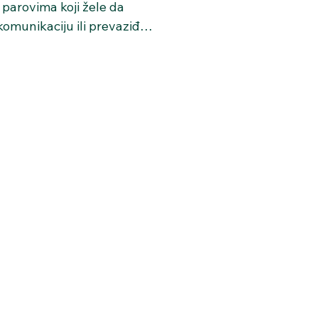
parovima koji žele da 
omunikaciju ili prevaziđu 
to da li se suočavate sa 
stancom ili važnim 
 siguran prostor za 
ku terapeuta, partneri uče 
go, izraze potrebe i 
nove načine povezivanja. 
tabilnosti kroz zajednički 
ži konsultaciju