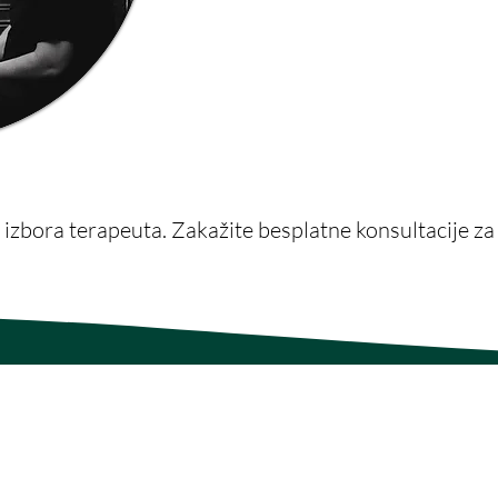
sigurnog, podržavajućeg okruženj
Zaka
razvoj.
Trajanje - 50min
 izbora terapeuta. Zakažite besplatne konsultacije za v