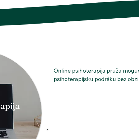
Online psihoterapija pruža moguć
psihoterapijsku podršku bez obzira
Namenjena je svima koji žele kontin
uštedu vremena, a istovremeno žel
terapijski odnos. Seanse se odvij
apija
digitalnom okruženju, uz poštovan
etičkih standarda. Online terapija
efikasna kao i rad uživo, omoguća
posvetite sebi iz udobnosti sopst