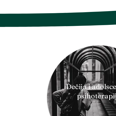
Dečija i adolsc
psihoterapi