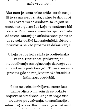
naše vrednosti.
Ako nam je tema seksa teška, strah nas je 
ili je za nas nepoznata, važno je da o njoj 
razgovaramo sa osobom sa kojom se 
osećamo sigurno i sa kojom možemo biti 
iskreni. Otvorena komunikacija oslobađa 
od stresa, smanjuje anksioznost i pomaže 
da se seks doživi kao zajednički, siguran 
prostor, a ne kao prostor za dokazivanje.
Uloga osobe koja sluša je podjednako 
važna. Prisutnost, prihvatanje i 
neosuđivanje omogućavaju da razgovor 
bude iskren i podržavajući. Time kreiramo 
prostor gde se ranjivost može izraziti, a 
intimnost produbiti.
Seks ne treba doživljavati samo kao 
zadovoljstvo ili način da se pokaže 
sopstvena vrednost. On je mnogo više – 
sredstvo povezivanja, komunikacije i 
intimnog izraza. Razumevanje sopstvenih 