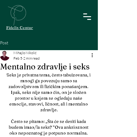
Fidelis Centar
Post
Mihajlo Nikolić
Feb 5
2 min read
Mentalno zdravlje i seks
Seks je privatna tema, često tabuizovana, i 
mnogi ga povezuju samo sa 
zadovoljstvom ili fizičkim ponašanjem. 
Ipak, seks nije samo čin, on je složen 
prostor u kojem se ogledaju naše 
emocije, stavovi, ličnost, ali i mentalno 
zdravlje.
Često se pitamo: „Šta će se desiti kada 
budem imao/la seks? “Ova anksioznost 
oko nepoznatog je potpuno normalna. 