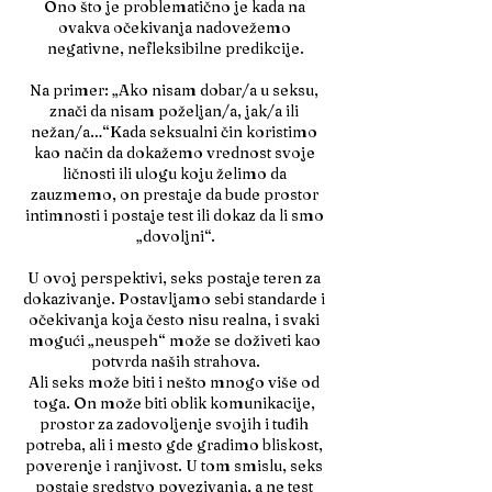
Ono što je problematično je kada na 
ovakva očekivanja nadovežemo 
negativne, nefleksibilne predikcije.
Na primer: „Ako nisam dobar/a u seksu, 
znači da nisam poželjan/a, jak/a ili 
nežan/a…“Kada seksualni čin koristimo 
kao način da dokažemo vrednost svoje 
ličnosti ili ulogu koju želimo da 
zauzmemo, on prestaje da bude prostor 
intimnosti i postaje test ili dokaz da li smo 
„dovoljni“.
U ovoj perspektivi, seks postaje teren za 
dokazivanje. Postavljamo sebi standarde i 
očekivanja koja često nisu realna, i svaki 
mogući „neuspeh“ može se doživeti kao 
potvrda naših strahova.
Ali seks može biti i nešto mnogo više od 
toga. On može biti oblik komunikacije, 
prostor za zadovoljenje svojih i tuđih 
potreba, ali i mesto gde gradimo bliskost, 
poverenje i ranjivost. U tom smislu, seks 
postaje sredstvo povezivanja, a ne test 