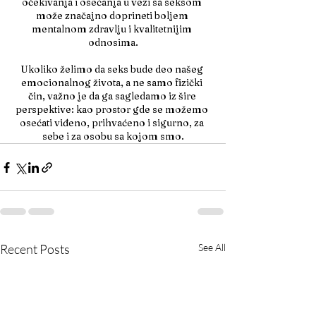
očekivanja i osećanja u vezi sa seksom 
može značajno doprineti boljem 
mentalnom zdravlju i kvalitetnijim 
odnosima.
Ukoliko želimo da seks bude deo našeg 
emocionalnog života, a ne samo fizički 
čin, važno je da ga sagledamo iz šire 
perspektive: kao prostor gde se možemo 
osećati viđeno, prihvaćeno i sigurno, za 
sebe i za osobu sa kojom smo.
Recent Posts
See All