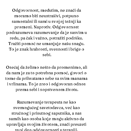
Odgovornost, međutim, ne znači da 
moramo biti neustrašivi, potpuno 
samostalni ili sami u svojoj težnji ka 
promeni. Naprotiv. Odgovornost 
podrazumeva razumevanje da je sasvim u 
redu, pa čak i važno, potražiti podršku. 
Tražiti pomoć ne umanjuje našu snagu. 
To je znak hrabrosti, svesnosti i brige o 
sebi.
Osećaj da želimo nešto da promenimo, ali 
da nam je za to potrebna pomoć, govori o 
tome da prihvatamo sebe sa svim manama 
i vrlinama. To je zreo i odgovoran odnos 
prema sebi i sopstvenom životu.
Razumevanje terapeuta ne kao 
svemogućeg savetodavca, već kao 
stručnog i prisutnog saputnika, a nas 
samih kao osoba koje mogu aktivno da 
upravljaju svojim životom, znači preuzeti 
svoj deo odgovornosti u terapiji. 