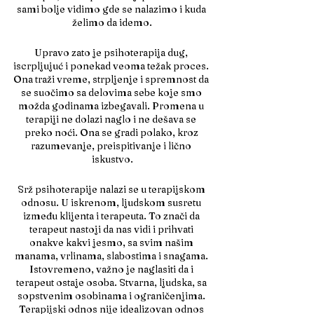
sami bolje vidimo gde se nalazimo i kuda 
želimo da idemo.
Upravo zato je psihoterapija dug, 
iscrpljujuć i ponekad veoma težak proces. 
Ona traži vreme, strpljenje i spremnost da 
se suočimo sa delovima sebe koje smo 
možda godinama izbegavali. Promena u 
terapiji ne dolazi naglo i ne dešava se 
preko noći. Ona se gradi polako, kroz 
razumevanje, preispitivanje i lično 
iskustvo.
Srž psihoterapije nalazi se u terapijskom 
odnosu. U iskrenom, ljudskom susretu 
između klijenta i terapeuta. To znači da 
terapeut nastoji da nas vidi i prihvati 
onakve kakvi jesmo, sa svim našim 
manama, vrlinama, slabostima i snagama. 
Istovremeno, važno je naglasiti da i 
terapeut ostaje osoba. Stvarna, ljudska, sa 
sopstvenim osobinama i ograničenjima. 
Terapijski odnos nije idealizovan odnos 