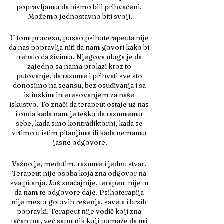
popravljamo da bismo bili prihvaćeni. 
Možemo jednostavno biti svoji.
U tom procesu, posao psihoterapeuta nije 
da nas popravlja niti da nam govori kako bi 
trebalo da živimo. Njegova uloga je da 
zajedno sa nama prolazi kroz to 
putovanje, da razume i prihvati sve što 
donosimo na seansu, bez osuđivanja i sa 
istinskim interesovanjem za naše 
iskustvo. To znači da terapeut ostaje uz nas 
i onda kada nam je teško da razumemo 
sebe, kada smo kontradiktorni, kada se 
vrtimo u istim pitanjima ili kada nemamo 
jasne odgovore.
Važno je, međutim, razumeti jednu stvar. 
Terapeut nije osoba koja zna odgovor na 
sva pitanja. Još značajnije, terapeut nije tu 
da nam te odgovore daje. Psihoterapija 
nije mesto gotovih rešenja, saveta i brzih 
popravki. Terapeut nije vodič koji zna 
tačan put, već saputnik koji pomaže da mi 