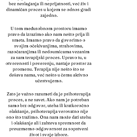
bez neslaganja ili neprijatnosti, već živ i 
dinamičan proces u kojem se odnos gradi 
zajedno.
U tom međusobnom prostoru imamo 
pravo da izrazimo ako nam nešto prija ili 
smeta. Imamo pravo da govorimo o 
svojim očekivanjima, strahovima, 
razočaranjima ili nedoumicama vezanim 
za sam terapijski proces. Upravo tu, u 
otvorenosti i poverenju, nastaje prostor za 
promenu. Terapija nije nešto što se 
dešava nama, već nešto u čemu aktivno 
učestvujemo.
Zato je važno razumeti da je psihoterapija 
proces, a ne savet. Ako nam je potreban 
samo brz odgovor, uteha ili kratkoročno 
olakšanje, psihoterapija verovatno nije 
ono što tražimo. Ona nam može dati utehu 
i olakšanje ali i zahteva spremnost da 
preuzmemo odgovornost za sopstveni 
život i svoje izbore.