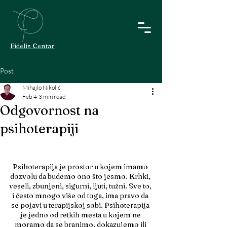
Fidelis Centar
Post
Mihajlo Nikolić
Feb 4
3 min read
Odgovornost na
psihoterapiji
Psihoterapija je prostor u kojem imamo 
dozvolu da budemo ono što jesmo. Krhki, 
veseli, zbunjeni, sigurni, ljuti, tužni. Sve to, 
i često mnogo više od toga, ima pravo da 
se pojavi u terapijskoj sobi. Psihoterapija 
je jedno od retkih mesta u kojem ne 
moramo da se branimo, dokazujemo ili 