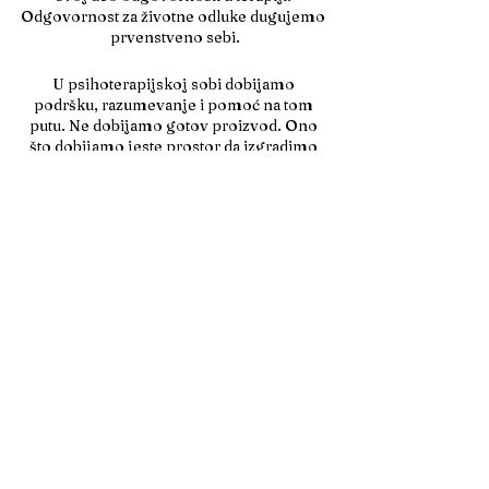
Odgovornost za životne odluke dugujemo 
prvenstveno sebi.
U psihoterapijskoj sobi dobijamo 
podršku, razumevanje i pomoć na tom 
putu. Ne dobijamo gotov proizvod. Ono 
što dobijamo jeste prostor da izgradimo 
sopstvene odgovore i da ih, korak po 
korak, počnemo živeti.
Recent Posts
See All